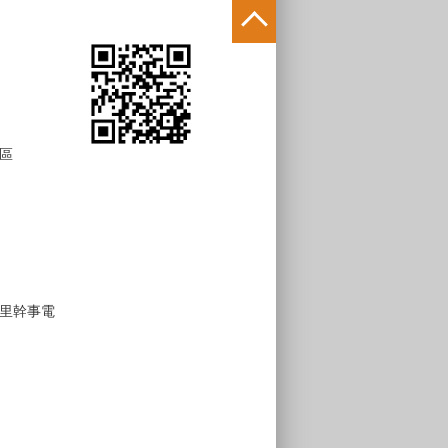
區
里幹事電