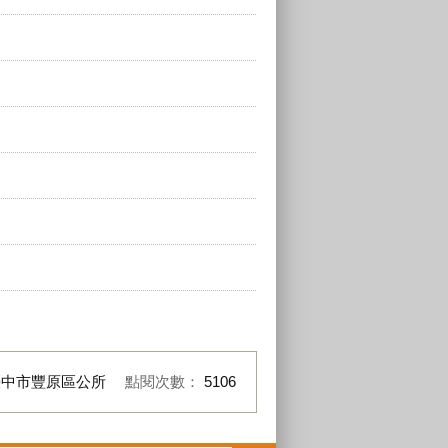
臺中市豐原區公所
點閱次數：
5106