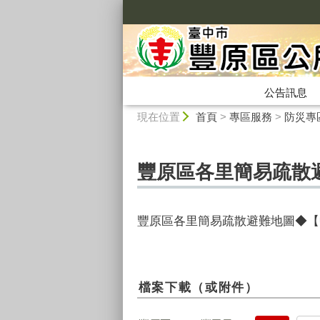
:::
公告訊息
:::
現在位置
首頁
>
專區服務
>
防災專
豐原區各里簡易疏散
豐原區各里簡易疏散避難地圖◆【
檔案下載（或附件）