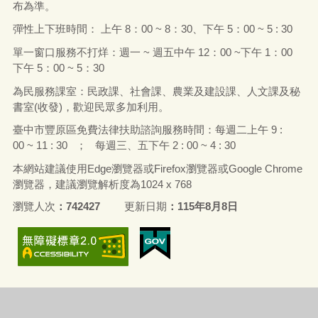
布為準。
彈性上下班時間： 上午
8
：
00 ~ 8
：
30
、下午
5
：
00 ~ 5 : 30
單一窗口服務不打烊：週一
~
週五中午
12
：
00 ~
下午
1
：
00
下午
5
：
00 ~ 5
：
30
為民服務課室：民政課、社會課、農業及建設課、人文課及秘
書室
(
收發
)
，歡迎民眾多加利用。
臺中市豐原區免費法律扶助諮詢服務時間：每
週二上午 9 :
00 ~ 11 : 30 ；
每
週
三
、
五下午
2 : 00 ~ 4 : 30
本網站建議使用Edge
瀏覽器
或
Firefox
瀏覽器或
Google Chrome
瀏覽器，建議瀏覽解析度為
1024 x 768
瀏覽人次
742427
更新日期
115年8月8日