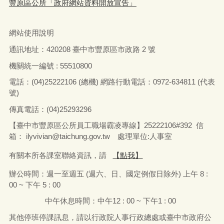
豐原區公所「政府網站資料開放宣告」
網站使用說明
通訊地址：
420208
臺中市豐原區市政路
2
號
機關統一編號 : 55510800
電話：
(04)25222106 (
總機
)
網路行動電話：
0972-634811 (
代表
號
)
傳真電話：
(04)25293296
【臺中市豐原區公所員工職場霸凌專線】25222106#392 信
箱：
ilyvivian@taichung.gov.tw
處理單位:人事室
有關本所各課室聯絡資訊，請
【點我】
辦公時間：
週一
至
週五
(
週六、日、國定例假日除外
)
上午
8 :
00 ~
下午
5 : 00
中午休息時間：中午
12 : 00 ~
下午
1 : 00
其他停班停課訊息，請以行政院人事行政總處或臺中市政府公