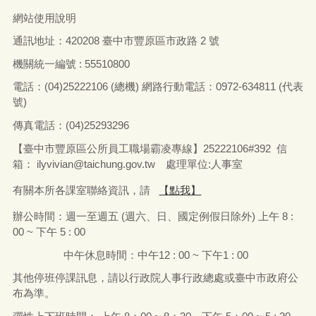
網站使用說明
通訊地址：
420208
臺中市豐原區市政路
2
號
機關統一編號 : 55510800
電話：
(04)25222106 (
總機
)
網路行動電話：
0972-634811 (
代表
號
)
傳真電話：
(04)25293296
【臺中市豐原區公所員工職場霸凌專線】25222106#392 信
箱：
ilyvivian@taichung.gov.tw
處理單位:人事室
有關本所各課室聯絡資訊，請
【點我】
辦公時間：
週一
至
週五
(
週六、日、國定例假日除外
)
上午
8 :
00 ~
下午
5 : 00
中午休息時間：中午
12 : 00 ~
下午
1 : 00
其他停班停課訊息，請以行政院人事行政總處或臺中市政府公
布為準。