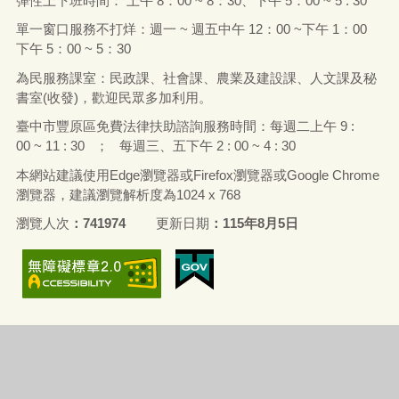
彈性上下班時間： 上午
8
：
00 ~ 8
：
30
、下午
5
：
00 ~ 5 : 30
單一窗口服務不打烊：週一
~
週五中午
12
：
00 ~
下午
1
：
00
下午
5
：
00 ~ 5
：
30
為民服務課室：民政課、社會課、農業及建設課、人文課及秘
書室
(
收發
)
，歡迎民眾多加利用。
臺中市豐原區免費法律扶助諮詢服務時間：每
週二上午 9 :
00 ~ 11 : 30 ；
每
週
三
、
五下午
2 : 00 ~ 4 : 30
本網站建議使用Edge
瀏覽器
或
Firefox
瀏覽器或
Google Chrome
瀏覽器，建議瀏覽解析度為
1024 x 768
瀏覽人次
741974
更新日期
115年8月5日