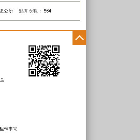
區公所
點閱次數：
864
區
里幹事電