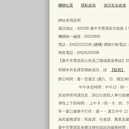
機關位置
隱私政策
資訊安全政策
網站使用說明
通訊地址：
420208
臺中市豐原區市政路
2
機關統一編號 : 55510800
電話：
(04)25222106 (
總機
)
網路行動電話
傳真電話：
(04)25293296
【臺中市豐原區公所員工職場霸凌專線】2522
有關本所各課室聯絡資訊，請
【點我】
辦公時間：
週一
至
週五
(
週六、日、國定例
中午休息時間：中午
12 : 00 ~
其他停班停課訊息，請以行政院人事行政
彈性上下班時間： 上午
8
：
00 ~ 8
：
30
、
單一窗口服務不打烊：週一
~
週五中午
12
為民服務課室：民政課、社會課、農業及
臺中市豐原區免費法律扶助諮詢服務時間