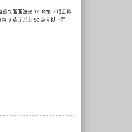
益衝突迴避法第
14
條第
2
項公職
臺幣
5
萬元以上
50
萬元以下罰