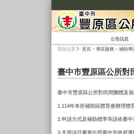
:::
公告訊息
:::
現在位置
首頁
>
專區服務
>
補助專
臺中市豐原區公所對
臺中市豐原區公所對民間團體及個
1.114
年本所補助區體育會辦理體
2.
申請方式及補助標準等請依臺中
3.
支用項目審查比照臺中市政府運