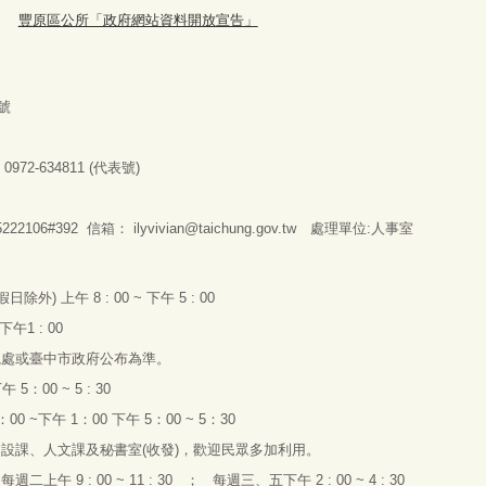
豐原區公所「政府網站資料開放宣告」
號
：
0972-634811 (
代表號
)
2106#392 信箱：
ilyvivian@taichung.gov.tw
處理單位:人事室
假日除外
)
上午
8 : 00 ~
下午
5 : 00
下午
1 : 00
總處或臺中市政府公布為準。
下午
5
：
00 ~ 5 : 30
：
00 ~
下午
1
：
00
下午
5
：
00 ~ 5
：
30
建設課、人文課及秘書室
(
收發
)
，歡迎民眾多加利用。
：每
週二上午 9 : 00 ~ 11 : 30 ；
每
週
三
、
五下午
2 : 00 ~ 4 : 30