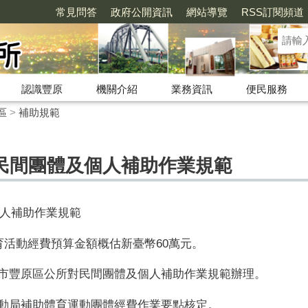
常見問答
政府公開資訊
網站導覽
RSS訂閱頻道
認識豐原
機關介紹
業務資訊
便民服務
區
>
補助規範
民間團體及個人補助作業規範
人補助作業規範
育活動經費預算金額概估新臺幣
60
萬元。
市豐原區公所對民間團體及個人補助作業規範辦理。
動局補助體育運動團體經費作業要點核定。