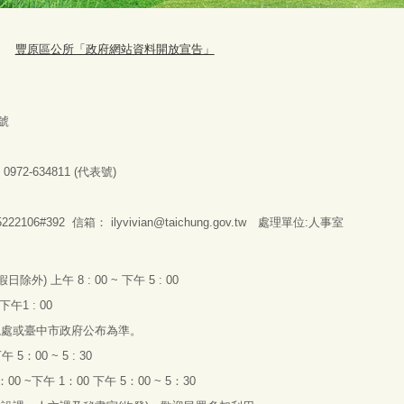
豐原區公所「政府網站資料開放宣告」
號
：
0972-634811 (
代表號
)
2106#392 信箱：
ilyvivian@taichung.gov.tw
處理單位:人事室
假日除外
)
上午
8 : 00 ~
下午
5 : 00
下午
1 : 00
總處或臺中市政府公布為準。
下午
5
：
00 ~ 5 : 30
：
00 ~
下午
1
：
00
下午
5
：
00 ~ 5
：
30