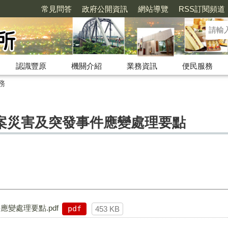
常見問答
政府公開資訊
網站導覽
RSS訂閱頻道
認識豐原
機關介紹
業務資訊
便民服務
務
案災害及突發事件應變處理要點
變處理要點.pdf
pdf
453 KB