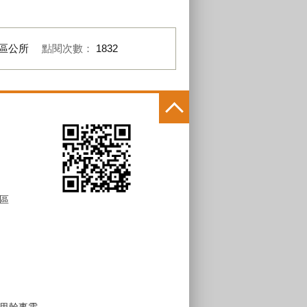
區公所
點閱次數：
1832
區