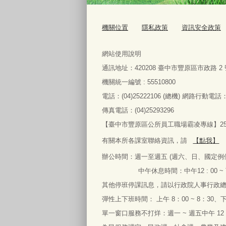
機關位置
隱私政策
資訊安全政策
網站使用說明
通訊地址：
420208
臺中市豐原區市政路
2
機關統一編號 : 55510800
電話：
(04)25222106 (
總機
)
網路行動電話
傳真電話：
(04)25293296
【臺中市豐原區公所員工職場霸凌專線】2522
有關本所各課室聯絡資訊，請
【點我】
辦公時間：
週一
至
週五
(
週六、日、國定例
中午休息時間：中午
12 : 00 ~
其他停班停課訊息，請以行政院人事行政
彈性上下班時間： 上午
8
：
00 ~ 8
：
30
、
單一窗口服務不打烊：週一
~
週五中午
12