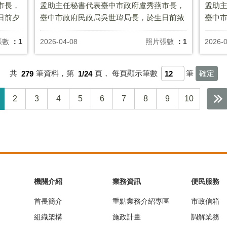
市長，
孟助主任秘書代表臺中市政府盧秀燕市長，
孟助
日前夕
臺中市政府民政局吳世瑋局長，於生日前致
臺中
福里
贈豐圳里鄭文鑫里長生日禮盒 ，祝福里長，
致贈南
生日快樂，健康平安
長，
張數
：1
2026-04-08
照片張數
：1
2026-
共
279
筆資料，第
1/24
頁，
每頁顯示筆數
筆
2
3
4
5
6
7
8
9
10
機關介紹
業務資訊
便民服務
首長簡介
重點業務介紹專區
市政信箱
組織架構
施政計畫
調解業務