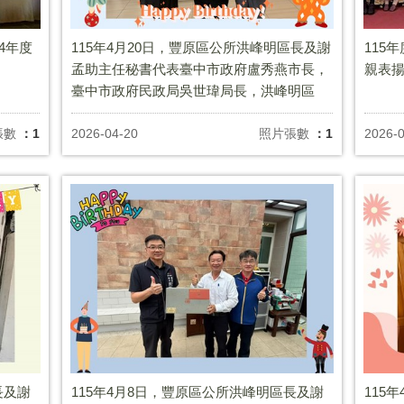
4年度
115年4月20日，豐原區公所洪峰明區長及謝
115
孟助主任秘書代表臺中市政府盧秀燕市長，
親表
臺中市政府民政局吳世瑋局長，洪峰明區
長，於生日前夕致贈西湳里蔣年峯里長生日
禮盒 ，祝福里長生日快樂，健康平安。
張數
：1
2026-04-20
照片張數
：1
2026-
長及謝
115年4月8日，豐原區公所洪峰明區長及謝
115