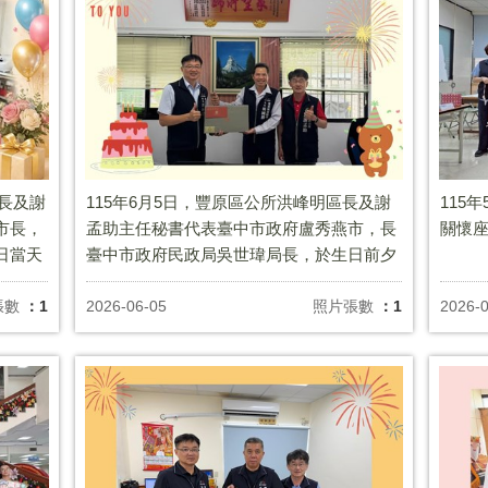
區長及謝
115年6月5日，豐原區公所洪峰明區長及謝
115
市長，
孟助主任秘書代表臺中市政府盧秀燕市，長
關懷
日當天
臺中市政府民政局吳世瑋局長，於生日前夕
祝福里
致贈南陽里楊國勝里長生日禮盒 ，祝福里長
生日快樂，健康平安。
張數
：1
2026-06-05
照片張數
：1
2026-