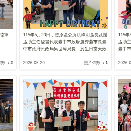
次陸軍
115年5月20日，豐原區公所洪峰明區長及謝
115
孟助主任秘書代表臺中市政府盧秀燕市長臺
孟助
中市政府民政局吳世瑋局長，於生日當天致
臺中
贈翁社里吳安修里長生日禮盒 ，祝福里長生
致贈東
日快樂，健康平安。
長，
張數
：2
2026-05-20
照片張數
：1
2026-0