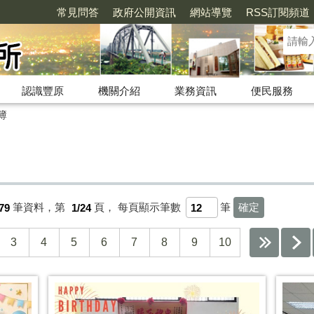
常見問答
政府公開資訊
網站導覽
RSS訂閱頻道
認識豐原
機關介紹
業務資訊
便民服務
簿
79
筆資料，第
1/24
頁，
每頁顯示筆數
筆
3
4
5
6
7
8
9
10