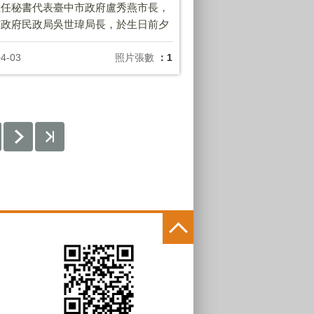
主任秘書代表臺中市政府盧秀燕市長，
市政府民政局吳世瑋局長，於生日前夕
嵩里劉玉玲里長生日禮盒 ，祝福里
生日快樂。
04-03
照片張數
：1