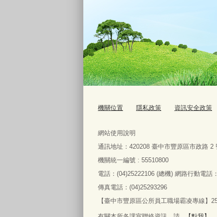
機關位置
隱私政策
資訊安全政策
網站使用說明
通訊地址：
420208
臺中市豐原區市政路
2
機關統一編號 : 55510800
電話：
(04)25222106 (
總機
)
網路行動電話
傳真電話：
(04)25293296
【臺中市豐原區公所員工職場霸凌專線】2522
有關本所各課室聯絡資訊，請
【點我】