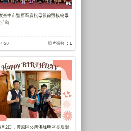
年度臺中市豐原區慶祝母親節暨模範母
揚活動
04-20
照片張數
：1
年4月2日，豐原區公所洪峰明區長及謝