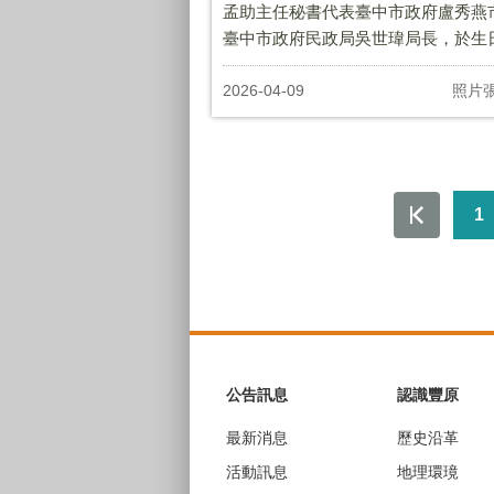
孟助主任秘書代表臺中市政府盧秀燕
臺中市政府民政局吳世瑋局長，於生
致贈中山里林榮一里長生日禮盒 ，祝
長，生日快樂，健康平安。
2026-04-09
照片
1
:::
公告訊息
認識豐原
最新消息
歷史沿革
活動訊息
地理環璄