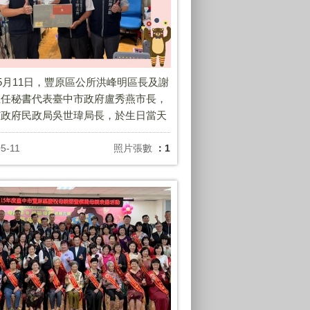
年5月11日，豐原區公所洪峰明區長及謝
主任秘書代表臺中市政府盧秀燕市長，
市政府民政局吳世瑋局長，於生日當天
湳里唐志勇里長生日禮盒 ，祝福里
生日快樂，健康平安。
5-11
照片張數
：1