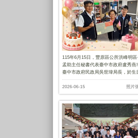
115年6月15日，豐原區公所洪峰明
孟助主任秘書代表臺中市政府盧秀燕
臺中市政府民政局吳世瑋局長，於生
致贈頂街里 吳令儀里長生日禮盒 ，
長，生日快樂，健康平安。
2026-06-15
照片