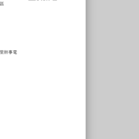
區
里幹事電