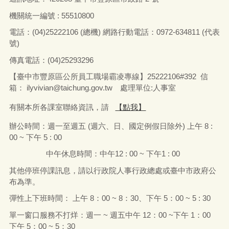
機關統一編號 : 55510800
電話：
(04)25222106 (
總機
)
網路行動電話：
0972-634811 (
代表
號
)
傳真電話：
(04)25293296
【臺中市豐原區公所員工職場霸凌專線】25222106#392 信
箱：
ilyvivian@taichung.gov.tw
處理單位:人事室
有關本所各課室聯絡資訊，請
【點我】
辦公時間：
週一
至
週五
(
週六、日、國定例假日除外
)
上午
8 :
00 ~
下午
5 : 00
中午休息時間：中午
12 : 00 ~
下午
1 : 00
其他停班停課訊息，請以行政院人事行政總處或臺中市政府公
布為準。
彈性上下班時間： 上午
8
：
00 ~ 8
：
30
、下午
5
：
00 ~ 5 : 30
單一窗口服務不打烊：週一
~
週五中午
12
：
00 ~
下午
1
：
00
下午
5
：
00 ~ 5
：
30