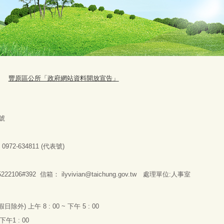
豐原區公所「政府網站資料開放宣告」
號
：
0972-634811 (
代表號
)
2106#392 信箱：
ilyvivian@taichung.gov.tw
處理單位:人事室
假日除外
)
上午
8 : 00 ~
下午
5 : 00
下午
1 : 00