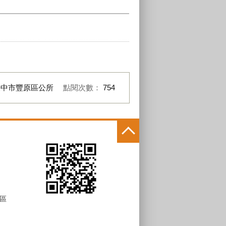
臺中市豐原區公所
點閱次數：
754
區