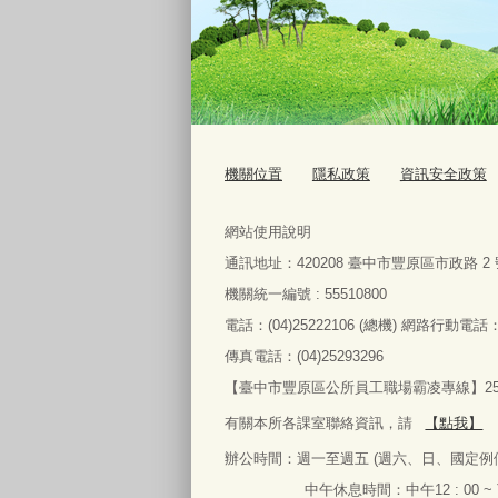
機關位置
隱私政策
資訊安全政策
網站使用說明
通訊地址：
420208
臺中市豐原區市政路
2
機關統一編號 : 55510800
電話：
(04)25222106 (
總機
)
網路行動電話
傳真電話：
(04)25293296
【臺中市豐原區公所員工職場霸凌專線】2522
有關本所各課室聯絡資訊，請
【點我】
辦公時間：
週一
至
週五
(
週六、日、國定例
中午休息時間：中午
12 : 00 ~