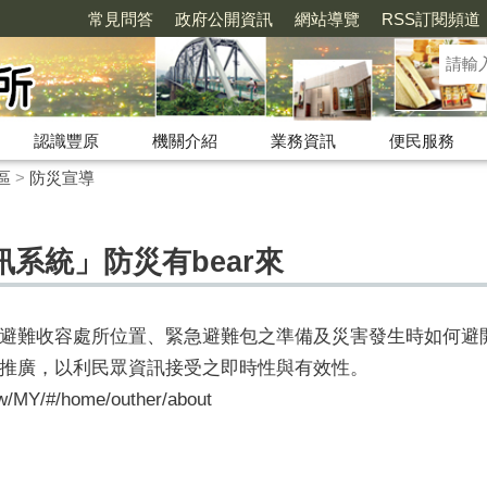
常見問答
政府公開資訊
網站導覽
RSS訂閱頻道
認識豐原
機關介紹
業務資訊
便民服務
區
>
防災宣導
系統」防災有bear來
避難收容處所位置、緊急避難包之準備及災害發生時如何避
推廣，以利民眾資訊接受之即時性與有效性。
.tw/MY/#/home/outher/about