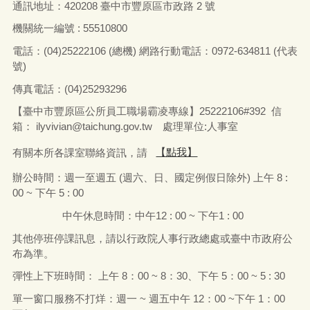
通訊地址：
420208
臺中市豐原區市政路
2
號
機關統一編號 : 55510800
電話：
(04)25222106 (
總機
)
網路行動電話：
0972-634811 (
代表
號
)
傳真電話：
(04)25293296
【臺中市豐原區公所員工職場霸凌專線】25222106#392 信
箱：
ilyvivian@taichung.gov.tw
處理單位:人事室
有關本所各課室聯絡資訊，請
【點我】
辦公時間：
週一
至
週五
(
週六、日、國定例假日除外
)
上午
8 :
00 ~
下午
5 : 00
中午休息時間：中午
12 : 00 ~
下午
1 : 00
其他停班停課訊息，請以行政院人事行政總處或臺中市政府公
布為準。
彈性上下班時間： 上午
8
：
00 ~ 8
：
30
、下午
5
：
00 ~ 5 : 30
單一窗口服務不打烊：週一
~
週五中午
12
：
00 ~
下午
1
：
00