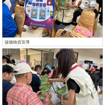
儲備物資宣導