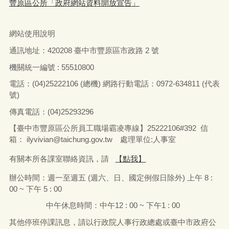
豐原區公所「政府網站資料開放宣告」
網站使用說明
通訊地址：
420208
臺中市豐原區市政路
2
號
機關統一編號 : 55510800
電話：
(04)25222106 (
總機
)
網路行動電話：
0972-634811 (
代表
號
)
傳真電話：
(04)25293296
【臺中市豐原區公所員工職場霸凌專線】25222106#392 信
箱：
ilyvivian@taichung.gov.tw
處理單位:人事室
有關本所各課室聯絡資訊，請
【點我】
辦公時間：
週一
至
週五
(
週六、日、國定例假日除外
)
上午
8 :
00 ~
下午
5 : 00
中午休息時間：中午
12 : 00 ~
下午
1 : 00
其他停班停課訊息，請以行政院人事行政總處或臺中市政府公