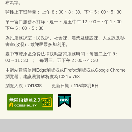
布為準。
彈性上下班時間： 上午
8
：
00 ~ 8
：
30
、下午
5
：
00 ~ 5 : 30
單一窗口服務不打烊：週一
~
週五中午
12
：
00 ~
下午
1
：
00
下午
5
：
00 ~ 5
：
30
為民服務課室：民政課、社會課、農業及建設課、人文課及秘
書室
(
收發
)
，歡迎民眾多加利用。
臺中市豐原區免費法律扶助諮詢服務時間：每
週二上午 9 :
00 ~ 11 : 30 ；
每
週
三
、
五下午
2 : 00 ~ 4 : 30
本網站建議使用Edge
瀏覽器
或
Firefox
瀏覽器或
Google Chrome
瀏覽器，建議瀏覽解析度為
1024 x 768
瀏覽人次
741338
更新日期
115年8月5日