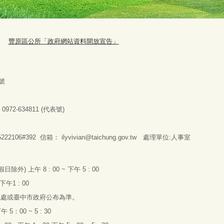
豐原區公所「政府網站資料開放宣告」
號
：
0972-634811 (
代表號
)
2106#392 信箱：
ilyvivian@taichung.gov.tw
處理單位:人事室
假日除外
)
上午
8 : 00 ~
下午
5 : 00
下午
1 : 00
總處或臺中市政府公布為準。
下午
5
：
00 ~ 5 : 30