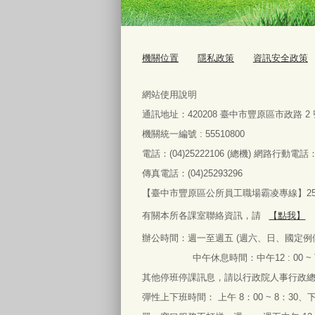
機關位置
隱私政策
資訊安全政策
網站使用說明
通訊地址：
420208
臺中市豐原區市政路
2
機關統一編號 : 55510800
電話：
(04)25222106 (
總機
)
網路行動電話
傳真電話：
(04)25293296
【臺中市豐原區公所員工職場霸凌專線】2522
有關本所各課室聯絡資訊，請
【點我】
辦公時間：
週一
至
週五
(
週六、日、國定例
中午休息時間：中午
12 : 00 ~
其他停班停課訊息，請以行政院人事行政
彈性上下班時間： 上午
8
：
00 ~ 8
：
30
、