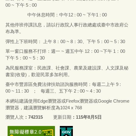
機關位置
隱私政策
資訊安全政策
豐原區公所「政府網站資料開放宣告」
網站使用說明
通訊地址：
420208
臺中市豐原區市政路
2
號
機關統一編號 : 55510800
電話：
(04)25222106 (
總機
)
網路行動電話：
0972-634811 (
代表
號
)
傳真電話：
(04)25293296
【臺中市豐原區公所員工職場霸凌專線】25222106#392 信
箱：
ilyvivian@taichung.gov.tw
處理單位:人事室
有關本所各課室聯絡資訊，請
【點我】
辦公時間：
週一
至
週五
(
週六、日、國定例假日除外
)
上午
8 :
00 ~
下午
5 : 00