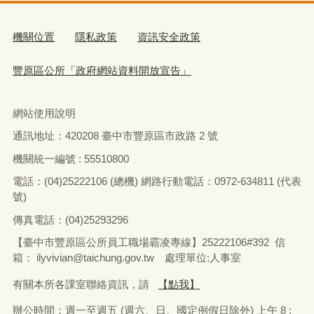
115
年
5
月
20
日，豐原區公所洪峰明區長及謝孟助主任
115年5月20日，豐原區公所洪峰明區長及謝孟助主任
秘書代表臺中市政府盧秀燕市長臺中市政府民政局吳
秘書代表臺中市政府盧秀燕市長臺中市政府民政局吳
世瑋局長，於生日當天致贈翁社里吳安修里長生日禮
世瑋局長，於生日當天致贈翁社里吳安修里長生日禮
盒 ，祝福里長生日快樂，健康平安
盒 ，祝福里長生日快樂，健康平安，里政推展順利成
功。
一般行政
2026-05-28
市府分類：
最後異動日期：
2026-05-20
臺中市豐原區公所
發布日期：
發布單位：
104
點閱次數：