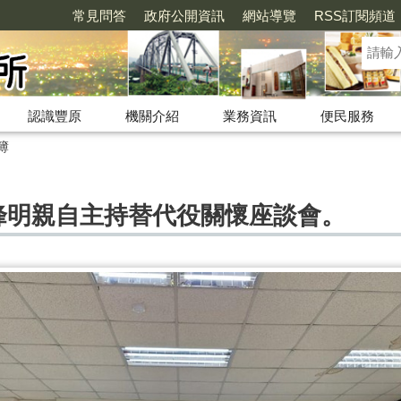
常見問答
政府公開資訊
網站導覽
RSS訂閱頻道
認識豐原
機關介紹
業務資訊
便民服務
簿
洪峰明親自主持替代役關懷座談會。