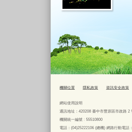
機關位置
隱私政策
資訊安全政策
網站使用說明
通訊地址：
420208
臺中市豐原區市政路
2
機關統一編號 : 55510800
電話：
(04)25222106 (
總機
)
網路行動電話