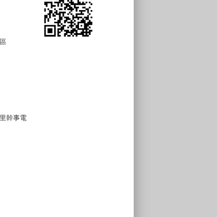
區
里幹事電