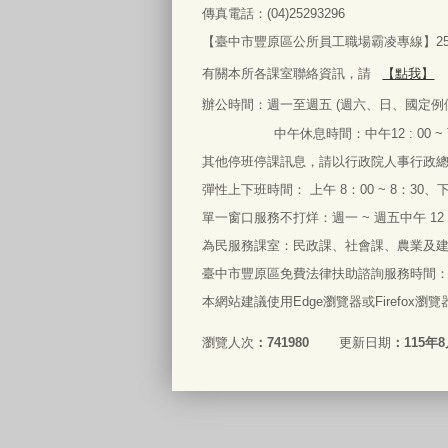
傳真電話：
(04)25293296
【臺中市豐原區公所員工職場霸凌專線】2522
有關本所各課室聯絡資訊，請
【點我】
辦公時間：
週一
至
週五
(
週六、日、國定例
中午休息時間：中午
12 : 00 ~
其他停班停課訊息，請以行政院人事行政
彈性上下班時間： 上午
8
：
00 ~ 8
：
30
、
單一窗口服務不打烊：週一
~
週五中午
12
為民服務課室：民政課、社會課、農業及
臺中市豐原區免費法律扶助諮詢服務時間
本網站建議使用Edge
瀏覽器
或
Firefox
瀏覽
瀏覽人次
741980
更新日期
115年