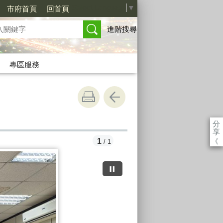
Select Language
▼
市府首頁
回首頁
進階搜尋
專區服務
分
享
《
1
/ 1