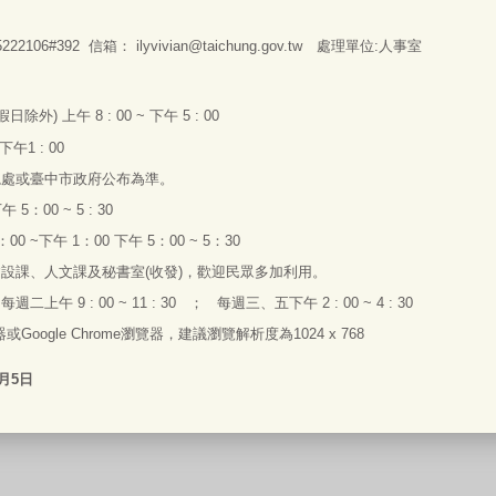
2106#392 信箱：
ilyvivian@taichung.gov.tw
處理單位:人事室
假日除外
)
上午
8 : 00 ~
下午
5 : 00
下午
1 : 00
總處或臺中市政府公布為準。
下午
5
：
00 ~ 5 : 30
：
00 ~
下午
1
：
00
下午
5
：
00 ~ 5
：
30
建設課、人文課及秘書室
(
收發
)
，歡迎民眾多加利用。
：每
週二上午 9 : 00 ~ 11 : 30 ；
每
週
三
、
五下午
2 : 00 ~ 4 : 30
器或
Google Chrome
瀏覽器，建議瀏覽解析度為
1024 x 768
8月5日