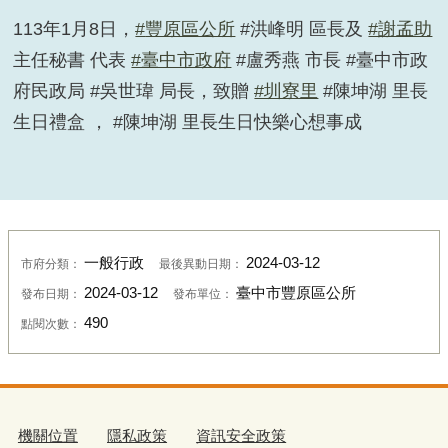
113年1月8日，
#
豐原區公所
#
洪峰明
區長及
#謝孟助
主任秘書 代表
#臺中市政府
#
盧秀燕
市長 #
臺中市政
府民政局
#
吳世瑋
局長，致贈
#圳寮里
#
陳坤湖
里長
生日禮盒 ， #
陳坤湖
里長生日快樂心想事成
113年1月8日，豐原區公所 #洪峰明 區長及 #謝孟助