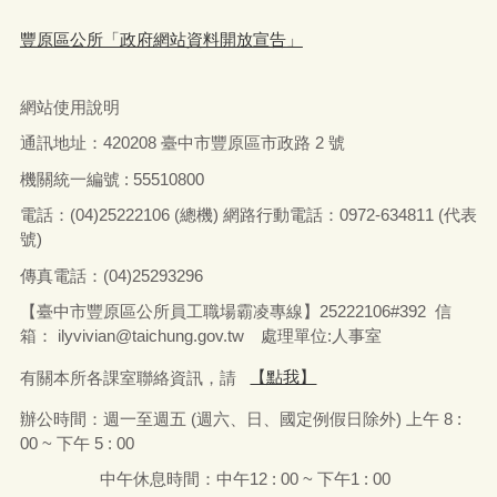
主任秘書 代表 #臺中市政府 #盧秀燕 市長 #臺中市政
府民政局 #吳世瑋 局長，致贈 #圳寮里 #陳坤湖 里長
生日禮盒 ， #陳坤湖 里長 生日快樂 心想事成
一般行政
2024-03-12
市府分類：
最後異動日期：
2024-03-12
臺中市豐原區公所
發布日期：
發布單位：
490
點閱次數：
機關位置
隱私政策
資訊安全政策
豐原區公所「政府網站資料開放宣告」
網站使用說明
通訊地址：
420208
臺中市豐原區市政路
2
號
機關統一編號 : 55510800