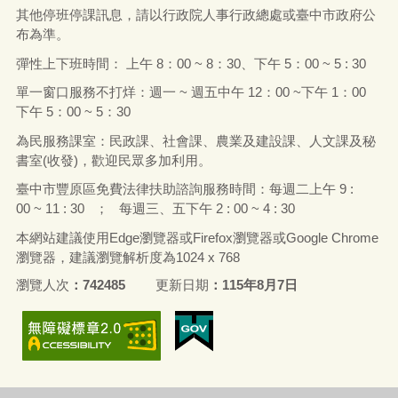
電話：
(04)25222106 (
總機
)
網路行動電話：
0972-634811 (
代表
號
)
傳真電話：
(04)25293296
【臺中市豐原區公所員工職場霸凌專線】25222106#392 信
箱：
ilyvivian@taichung.gov.tw
處理單位:人事室
有關本所各課室聯絡資訊，請
【點我】
辦公時間：
週一
至
週五
(
週六、日、國定例假日除外
)
上午
8 :
00 ~
下午
5 : 00
中午休息時間：中午
12 : 00 ~
下午
1 : 00
其他停班停課訊息，請以行政院人事行政總處或臺中市政府公
布為準。
彈性上下班時間： 上午
8
：
00 ~ 8
：
30
、下午
5
：
00 ~ 5 : 30
單一窗口服務不打烊：週一
~
週五中午
12
：
00 ~
下午
1
：
00
下午
5
：
00 ~ 5
：
30
為民服務課室：民政課、社會課、農業及建設課、人文課及秘