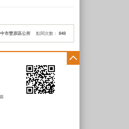
臺中市豐原區公所
點閱次數：
848
區