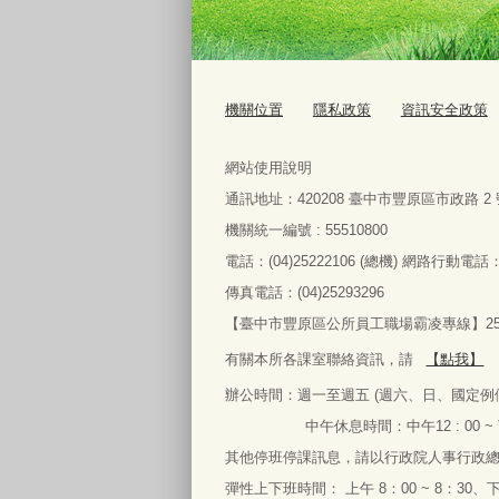
機關位置
隱私政策
資訊安全政策
網站使用說明
通訊地址：
420208
臺中市豐原區市政路
2
機關統一編號 : 55510800
電話：
(04)25222106 (
總機
)
網路行動電話
傳真電話：
(04)25293296
【臺中市豐原區公所員工職場霸凌專線】2522
有關本所各課室聯絡資訊，請
【點我】
辦公時間：
週一
至
週五
(
週六、日、國定例
中午休息時間：中午
12 : 00 ~
其他停班停課訊息，請以行政院人事行政
彈性上下班時間： 上午
8
：
00 ~ 8
：
30
、