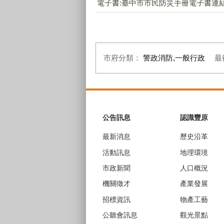
電子書:臺中市市民防災手冊電子書連
市府分類：
警政消防,一般行政
最
:::
公告訊息
認識豐原
最新消息
歷史沿革
活動訊息
地理環璄
市政新聞
人口概況
機關徵才
產業發展
招標資訊
物產工藝
公聽會訊息
觀光景點