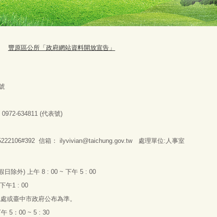
豐原區公所「政府網站資料開放宣告」
號
：
0972-634811 (
代表號
)
2106#392 信箱：
ilyvivian@taichung.gov.tw
處理單位:人事室
假日除外
)
上午
8 : 00 ~
下午
5 : 00
下午
1 : 00
總處或臺中市政府公布為準。
下午
5
：
00 ~ 5 : 30