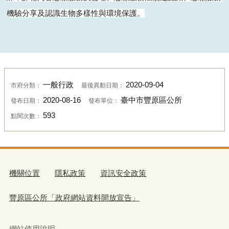
109年8月16日本所於四樓第3會議室舉辦「109年環保
志工教育訓練」。
本所今（8/16）日於四樓第3會議室舉辦「109年環保志工教育訓
練」，約計150位環保志工熱情参與，由區長洪峰明代表市長盧
秀燕感謝在地里志工熱心維護環境清潔，擔任環境守護隊，使得
大臺中成為樂活宜居城市 。本次邀請行政院環境保護署環境教