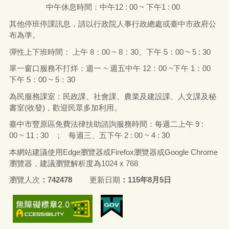
機關位置
隱私政策
資訊安全政策
豐原區公所「政府網站資料開放宣告」
網站使用說明
通訊地址：
420208
臺中市豐原區市政路
2
號
機關統一編號 : 55510800
電話：
(04)25222106 (
總機
)
網路行動電話：
0972-634811 (
代表
號
)
傳真電話：
(04)25293296
【臺中市豐原區公所員工職場霸凌專線】25222106#392 信
箱：
ilyvivian@taichung.gov.tw
處理單位:人事室
有關本所各課室聯絡資訊，請
【點我】