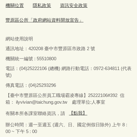
公所役政人員亦於現場宣導家庭因素替代役及補充兵
的申請條件及辦法，並以案例向在場役男及家屬說
明，提醒役男若有符合條件者，請攜帶相關證明文件
至人文課申請辦理，以保障自己的權益。另國軍招募
中心招募軍士官於現場向役男招募志願役業務，臺中
市軍人服務站代表蘇喜堂幹事亦向役男及家屬說明有
關軍人服務站提供的各項服務，有任何役政問題歡迎
洽詢區公所人文課及軍人服務站等單位。
一般行政
2019-05-24
市府分類：
最後異動日期：
2019-05-24
臺中市豐原區公所
發布日期：
發布單位：
969
點閱次數：