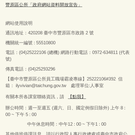
豐原區公所「政府網站資料開放宣告」
網站使用說明
通訊地址：
420208
臺中市豐原區市政路
2
號
機關統一編號 : 55510800
電話：
(04)25222106 (
總機
)
網路行動電話：
0972-634811 (
代表
號
)
傳真電話：
(04)25293296
【臺中市豐原區公所員工職場霸凌專線】25222106#392 信
箱：
ilyvivian@taichung.gov.tw
處理單位:人事室
有關本所各課室聯絡資訊，請
【點我】
辦公時間：
週一
至
週五
(
週六、日、國定例假日除外
)
上午
8 :
00 ~
下午
5 : 00
中午休息時間：中午
12 : 00 ~
下午
1 : 00
其他停班停課訊息，請以行政院人事行政總處或臺中市政府公