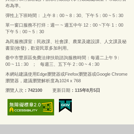
布為準。
彈性上下班時間： 上午
8
：
00 ~ 8
：
30
、下午
5
：
00 ~ 5 : 30
單一窗口服務不打烊：週一
~
週五中午
12
：
00 ~
下午
1
：
00
下午
5
：
00 ~ 5
：
30
為民服務課室：民政課、社會課、農業及建設課、人文課及秘
書室
(
收發
)
，歡迎民眾多加利用。
臺中市豐原區免費法律扶助諮詢服務時間：每
週二上午 9 :
00 ~ 11 : 30 ；
每
週
三
、
五下午
2 : 00 ~ 4 : 30
本網站建議使用Edge
瀏覽器
或
Firefox
瀏覽器或
Google Chrome
瀏覽器，建議瀏覽解析度為
1024 x 768
瀏覽人次
742100
更新日期
115年8月5日