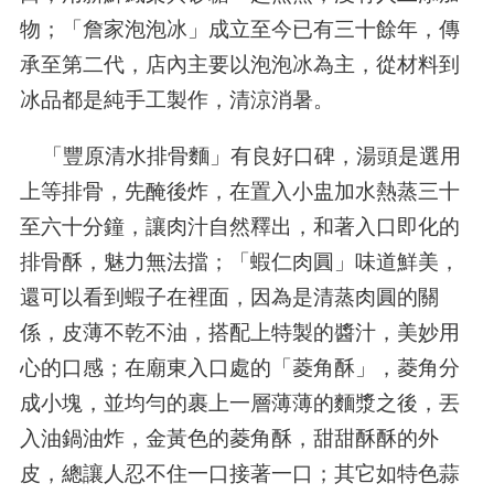
物；「詹家泡泡冰」成立至今已有三十餘年，傳
承至第二代，店內主要以泡泡冰為主，從材料到
冰品都是純手工製作，清涼消暑。
「豐原清水排骨麵」有良好口碑，湯頭是選用
上等排骨，先醃後炸，在置入小盅加水熱蒸三十
至六十分鐘，讓肉汁自然釋出，和著入口即化的
排骨酥，魅力無法擋；「蝦仁肉圓」味道鮮美，
還可以看到蝦子在裡面，因為是清蒸肉圓的關
係，皮薄不乾不油，搭配上特製的醬汁，美妙用
心的口感；在廟東入口處的「菱角酥」，菱角分
成小塊，並均勻的裹上一層薄薄的麵漿之後，丟
入油鍋油炸，金黃色的菱角酥，甜甜酥酥的外
皮，總讓人忍不住一口接著一口；其它如特色蒜