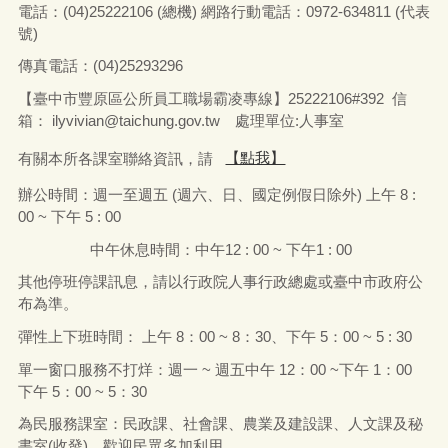
電話：
(04)25222106 (
總機
)
網路行動電話：
0972-634811 (
代表
號
)
傳真電話：
(04)25293296
【臺中市豐原區公所員工職場霸凌專線】25222106#392 信
箱：
ilyvivian@taichung.gov.tw
處理單位:人事室
有關本所各課室聯絡資訊，請
【點我】
辦公時間：
週一
至
週五
(
週六、日、國定例假日除外
)
上午
8 :
00 ~
下午
5 : 00
中午休息時間：中午
12 : 00 ~
下午
1 : 00
其他停班停課訊息，請以行政院人事行政總處或臺中市政府公
布為準。
彈性上下班時間： 上午
8
：
00 ~ 8
：
30
、下午
5
：
00 ~ 5 : 30
單一窗口服務不打烊：週一
~
週五中午
12
：
00 ~
下午
1
：
00
下午
5
：
00 ~ 5
：
30
為民服務課室：民政課、社會課、農業及建設課、人文課及秘
書室
(
收發
)
，歡迎民眾多加利用。