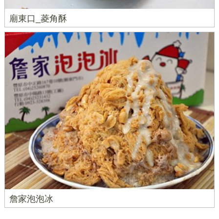
廟東口_菱角酥
詹家泡泡冰