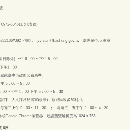
號
：
0972-634811 (
代表號
)
2106#392 信箱：
ilyvivian@taichung.gov.tw
處理單位:人事室
假日除外
)
上午
8 : 00 ~
下午
5 : 00
下午
1 : 00
總處或臺中市政府公布為準。
下午
5
：
00 ~ 5 : 30
：
00 ~
下午
1
：
00
下午
5
：
00 ~ 5
：
30
建設課、人文課及秘書室
(
收發
)
，歡迎民眾多加利用。
：每
週二上午 9 : 00 ~ 11 : 30 ；
每
週
三
、
五下午
2 : 00 ~ 4 : 30
器或
Google Chrome
瀏覽器，建議瀏覽解析度為
1024 x 768
8月6日