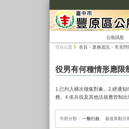
:::
公告訊息
:::
現在位置
首頁
>
業務資訊
>
常見問
役男有何種情形應限
1.已列入梯次徵集對象。2.經通
務。4.依兵役及其他法規應管制出
市府分類：
一般行政
最後異動日