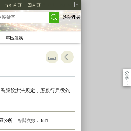
Select Language
▼
市府首頁
回首頁
進階搜尋
專區服務
分
享
《
僑民服役辦法規定，應履行兵役義
區公所
點閱次數：
884