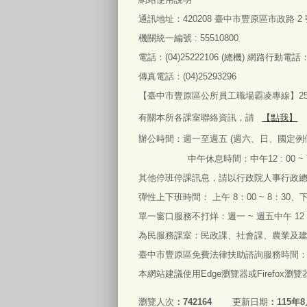
通訊地址：
420208
臺中市豐原區市政路
2
機關統一編號 : 55510800
電話：
(04)25222106 (
總機
)
網路行動電話
傳真電話：
(04)25293296
【臺中市豐原區公所員工職場霸凌專線】2522
有關本所各課室聯絡資訊，請
【點我】
辦公時間：
週一
至
週五
(
週六、日、國定例
中午休息時間：中午
12 : 00 ~
其他停班停課訊息，請以行政院人事行政
彈性上下班時間： 上午
8
：
00 ~ 8
：
30
、
單一窗口服務不打烊：週一
~
週五中午
12
為民服務課室：民政課、社會課、農業及
臺中市豐原區免費法律扶助諮詢服務時間
本網站建議使用Edge
瀏覽器
或
Firefox
瀏覽
瀏覽人次
742164
更新日期
115年