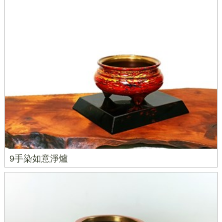
9手染如意淨爐