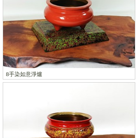
8手染如意淨爐