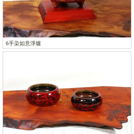
6手染如意淨爐