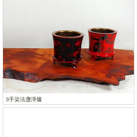
3手染法盞淨爐