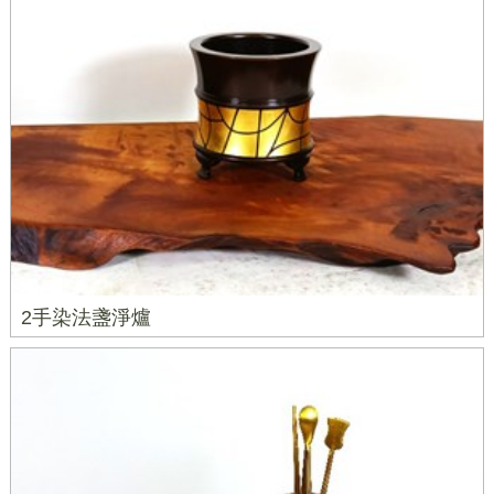
2手染法盞淨爐