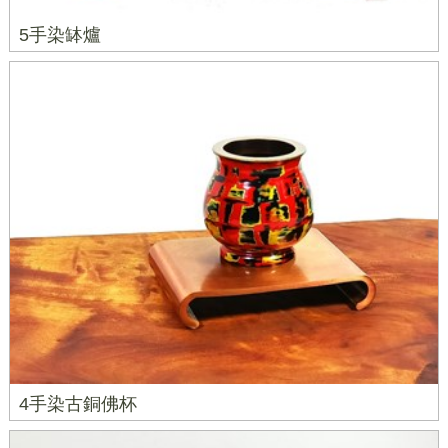
5手染缽爐
4手染古銅佛杯