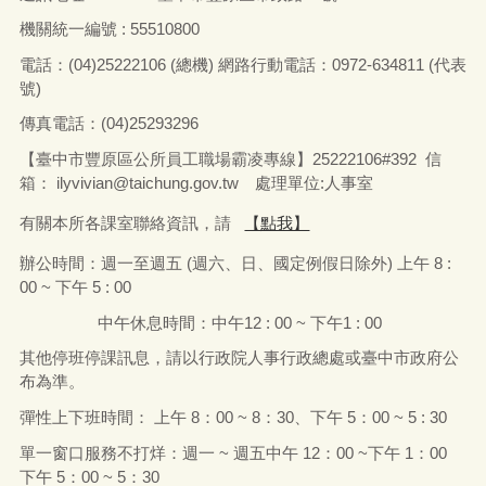
機關統一編號 : 55510800
電話：
(04)25222106 (
總機
)
網路行動電話：
0972-634811 (
代表
號
)
傳真電話：
(04)25293296
【臺中市豐原區公所員工職場霸凌專線】25222106#392 信
箱：
ilyvivian@taichung.gov.tw
處理單位:人事室
有關本所各課室聯絡資訊，請
【點我】
辦公時間：
週一
至
週五
(
週六、日、國定例假日除外
)
上午
8 :
00 ~
下午
5 : 00
中午休息時間：中午
12 : 00 ~
下午
1 : 00
其他停班停課訊息，請以行政院人事行政總處或臺中市政府公
布為準。
彈性上下班時間： 上午
8
：
00 ~ 8
：
30
、下午
5
：
00 ~ 5 : 30
單一窗口服務不打烊：週一
~
週五中午
12
：
00 ~
下午
1
：
00
下午
5
：
00 ~ 5
：
30