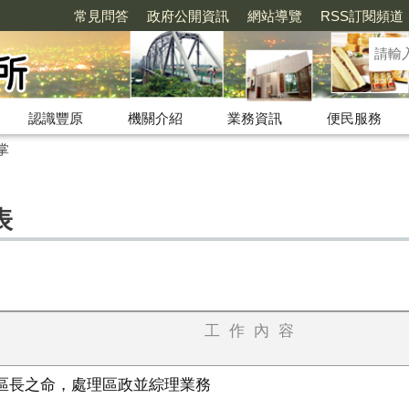
常見問答
政府公開資訊
網站導覽
RSS訂閱頻道
認識豐原
機關介紹
業務資訊
便民服務
掌
表
工
作
內
容
區長之命，處理區政並綜理業務