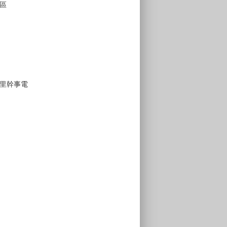
區
里幹事電