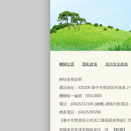
機關位置
隱私政策
資訊安全政策
網站使用說明
通訊地址：
420208
臺中市豐原區市政路
2
機關統一編號 : 55510800
電話：
(04)25222106 (
總機
)
網路行動電話
傳真電話：
(04)25293296
【臺中市豐原區公所員工職場霸凌專線】2522
有關本所各課室聯絡資訊，請
【點我】