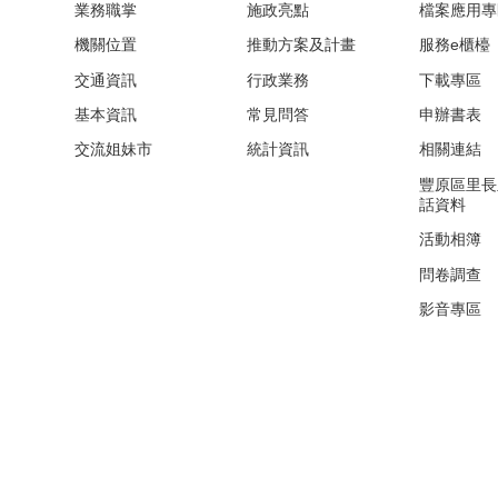
業務職掌
施政亮點
檔案應用專
機關位置
推動方案及計畫
服務e櫃檯
交通資訊
行政業務
下載專區
基本資訊
常見問答
申辦書表
交流姐妹市
統計資訊
相關連結
豐原區里長
話資料
活動相簿
問卷調查
影音專區