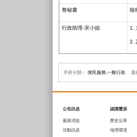
詹秘書
核
行政助理
-
宋小姐
1
2
市府分類：
便民服務,一般行政
最
:::
公告訊息
認識豐原
最新消息
歷史沿革
活動訊息
地理環璄