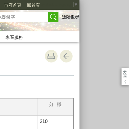
Select Language
▼
市府首頁
回首頁
進階搜尋
專區服務
分
享
《
分
機
210